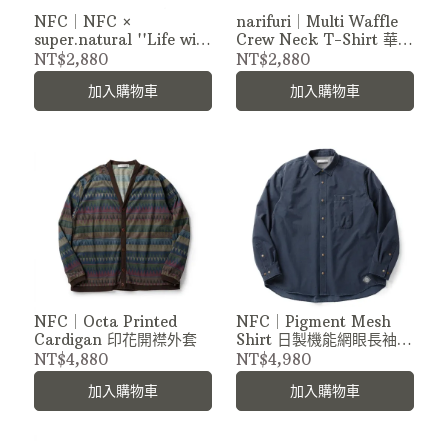
NFC｜NFC ×
narifuri｜Multi Waffle
super.natural ''Life with
Crew Neck T-Shirt 華夫
Monsters'' T-shirt 美麗
格紋短Tee
NT$2,880
NT$2,880
諾羊毛×聚酯纖維混紡機能
加入購物車
加入購物車
Tee
NFC｜Octa Printed
NFC｜Pigment Mesh
Cardigan 印花開襟外套
Shirt 日製機能網眼長袖襯
衫
NT$4,880
NT$4,980
加入購物車
加入購物車