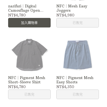
narifuri｜Digital
NFC｜Mesh Easy
Camouflage Open
Joggers
Collar Short Sleeve
NT$4,780
NT$4,980
Shirt 日製數位迷彩開領短
加入購物車
已售完
袖襯衫
NFC｜Pigment Mesh
NFC｜Pigment Mesh
Short-Sleeve Shirt
Easy Shorts
NT$4,780
NT$4,350
已售完
已售完