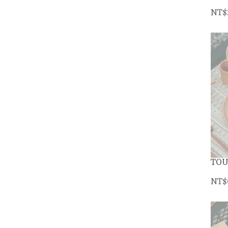
NT$
TO
NT$