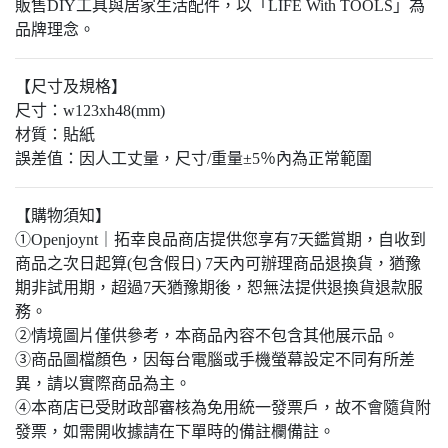
販售DIY工具與居家生活配件，以「LIFE With TOOLS」為
品牌理念。
【尺寸及規格】
尺寸：w123xh48(mm)
材質：貼紙
誤差值：因人工丈量，尺寸/重量±5％內為正常範圍
【購物須知】
①Openjoynt｜拓幸良品商店提供您享有7天鑑賞期，自收到
商品之次日起算(包含假日) 7天內可辦理商品退換貨，猶豫
期非試用期，超過7天猶豫期後，恕無法提供退換貨退款服
務。
②情境圖片僅供參考，本商品內容不包含其他展示品。
③商品圖檔顏色，因每台電腦或手機螢幕設定不同有所差
異，請以實際商品為主。​
④本商店已受財政部審核為免用統一發票戶，故不會隨貨附
發票，如需開收據請在下單時的備註欄備註。