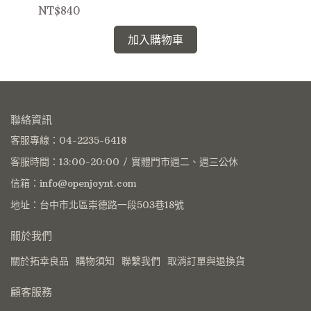
NT$840
NT
加入購物車
聯絡資訊
客服專線：04-2235-6418
客服時間：13:00-20:00 / 實體門市週二、週三公休
信箱：info@openjoynt.com
地址：台中市北區崇德路一段503巷18號
關於我們
關於拓幸良品
購物須知
聯繫我們
取消訂單與退換貨
顧客服務