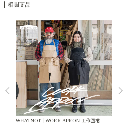
相關商品
懸掛
WHATNOT｜WORK APRON 工作圍裙
WH
鞋