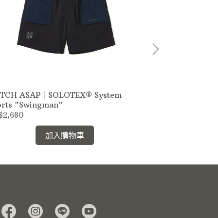
TCH ASAP｜SOLOTEX® System
HUTCH ASAP｜R
orts "Swingman"
All Good“
$2,680
NT$3,380
加入購物車