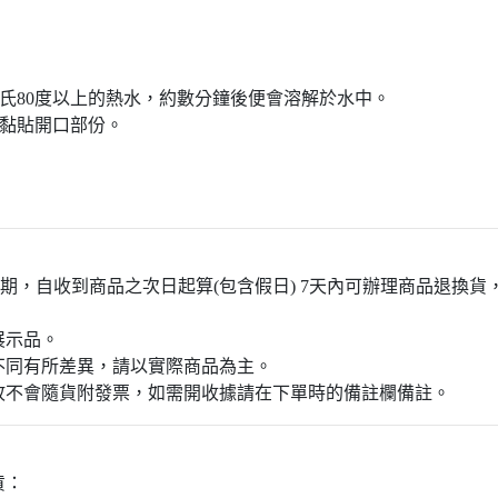
，加入攝氏80度以上的熱水，約數分鐘後便會溶解於水中。
丟置黏貼開口部份。
天鑑賞期，自收到商品之次日起算(包含假日) 7天內可辦理商品退
展示品。
同有所差異，請以實際商品為主。​
故不會隨貨附發票，如需開收據請在下單時的備註欄備註。
貨：