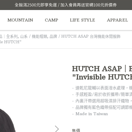
MOUNTAIN
CAMP
LIFE STYLE
APPAREL
品｜全系列
,
山系 / 機能帽類
,
品牌 / HUTCH ASAP 台灣機能休閒服飾
ble HUTCH"
HUTCH ASAP｜Ev
"Invisible HUTC
- 速乾尼龍輔以表面潑水處理，
- 手感輕盈/易於收折攜帶/簡單清潔
- 內裏汗帶選用超吸濕排汗織物
- 品牌獨有藍色織帶搭配可調節
- Made in Taiwan
售價