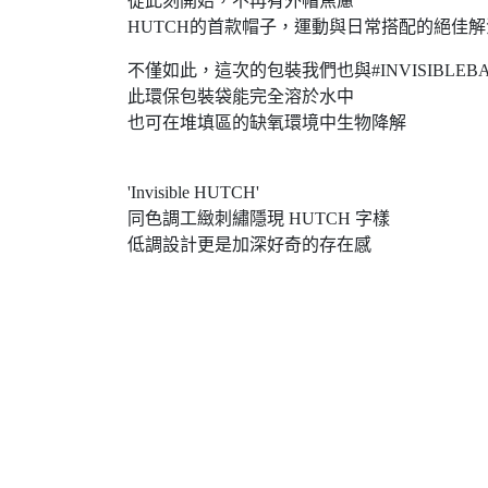
從此刻開始，不再有外帽焦慮
HUTCH的首款帽子，運動與日常搭配的絕佳
不僅如此，這次的包裝我們也與#INVISIBLEB
此環保包裝袋能完全溶於水中
也可在堆填區的缺氧環境中生物降解
'Invisible HUTCH'
同色調工緻刺繡隱現 HUTCH 字樣
低調設計更是加深好奇的存在感