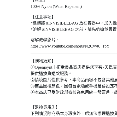
【材質】
100% Nylon (Water Repellent)
【注意事項】
*建議將 #INVISIBLEBAG 放在容器中
*溶解 #INVISIBLEBAG 之前，請先剪掉並
溶解教學影片 :
https://www.youtube.com/shorts/N2Cvyt6_1pY
【購物須知】
①Openjoynt｜拓幸良品商店提供您享有7
提供退換貨退款服務。
②情境圖片僅供參考，本商品內容不包含其他
③商品圖檔顏色，因每台電腦或手機螢幕設定不
④本商店已受財政部審核為免用統一發票戶，
【退換貨規則】
下列情況除商品本身瑕疵外，恕無法辦理退換