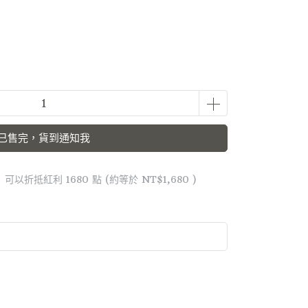
已售完，貨到通知我
 」可以折抵紅利
1680
點 (約等於
NT$1,680
)