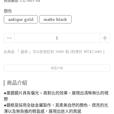
商品編號:
CL-007-01
顏色
antique gold
matte black
此商品 「 最高 」可以折抵紅利
7680
點 (約等於
NT$7,680
)
商品介紹
商品介紹
●墨鏡鏡片具有偏光 + 高對比的效果，展現出清晰無比的視
野
●鏡框是採用全鈦金屬製作，其柔美自然的顏色、透亮的光
澤以及無負擔的輕盈感，展現出迷人的質感