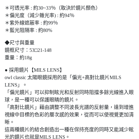
＊可透光率 : 約30~33％（取決於鏡片顏色）
＊偏光度（減少雜光率) : 約94％
＊紫外線遮蔽率 : 約99％
＊藍光阻隔率 : 約80%
◆尺寸與重量
鏡框尺寸：53□21-148
重量：約18g
● 採用鏡片【MILS LENS】
owl classic 太陽眼鏡採用的是「偏光+高對比鏡片MILS
LENS」。
「偏光鏡片」可以抑制眩光和反射同時阻擋多餘光線進入眼
球，是一種可以保護眼睛的鏡片。
「高對比鏡片」藉由調整不同波長光譜的反射量，達到增進
視線中目標的色彩的層次感的效果，從而可以使視覺更加清
晰。
這兩種鏡片的結合創造出一種在保持亮度的同時又能減少眩
光的鏡片也就是MILS LENS。