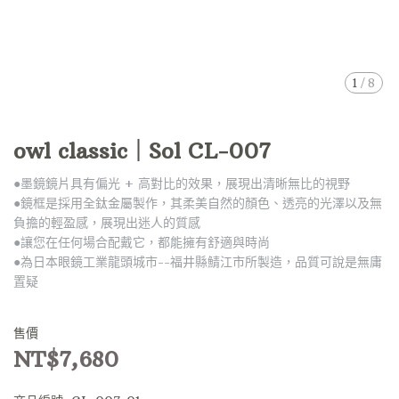
1
/
8
owl classic｜Sol CL-007
●墨鏡鏡片具有偏光 + 高對比的效果，展現出清晰無比的視野
●鏡框是採用全鈦金屬製作，其柔美自然的顏色、透亮的光澤以及無
負擔的輕盈感，展現出迷人的質感
●讓您在任何場合配戴它，都能擁有舒適與時尚
●為日本眼鏡工業龍頭城市--福井縣鯖江市所製造，品質可說是無庸
置疑
售價
NT$7,680