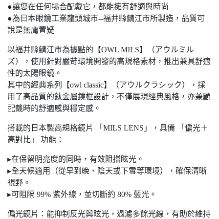
●讓您在任何場合配戴它，都能擁有舒適與時尚
●為日本眼鏡工業龍頭城市--福井縣鯖江市所製造，品質可
說是無庸置疑
以福井縣鯖江市為據點的【OWL MILS】（アウルミル
ズ），使用針對嚴苛環境開發的高規格素材，推出兼具舒適
性的太陽眼鏡。
其中的經典系列【owl classic】（アウルクラシック），採
用了高品質的鈦金屬鏡框設計，不僅展現經典風格，亦兼顧
配戴時的舒適感與穩定感。
搭載的日本製高規格鏡片 「MILS LENS」，具備 「偏光＋
高對比」 功能：
▸在保留明亮度的同時，有效阻擋眩光。
▸全天候適用（從早到晚、陰天或下雪等環境），確保清晰
視野。
▸可阻隔 99% 紫外線，並切斷約 80% 藍光。
偏光鏡片：能抑制反光與眩光，過濾多餘光線，有助於維持