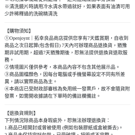
※清洗鏡片時請用冷水清水帶過就好，如果表面有油漬可用
少許稀釋過的洗碗精清洗
【購物須知】
①Openjoynt｜拓幸良品商店提供您享有7天鑑賞期，自收到
商品之次日起算(包含假日) 7天內可辦理商品退換貨，猶豫
期非試用期，超過7天猶豫期後，恕無法提供退換貨退款服
務。
②情境圖片僅供參考，本商品內容不包含其他展示品。
③商品圖檔顏色，因每台電腦或手機螢幕設定不同有所差
異，請以實際商品為主。​
④本商店已受財政部審核為免用統一發票戶，故不會隨貨附
發票，如需開收據請在下單時的備註欄備註。
【退換貨規則】
下列情況除商品本身瑕疵外，恕無法辦理退換貨：
1.商品已經開封或曾被使用 (例如包裝膠紙或盒被撕去)。
2.商品未保持完好包裝、已受破壞、損毀或不完整。