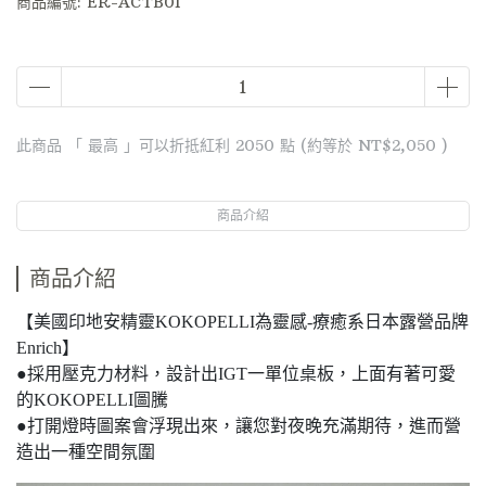
商品編號:
ER-ACTB01
此商品 「 最高 」可以折抵紅利
2050
點 (約等於
NT$2,050
)
商品介紹
商品介紹
【美國印地安精靈KOKOPELLI為靈感-療癒系日本露營品牌
Enrich】
●採用壓克力材料，設計出IGT一單位桌板，上面有著可愛
的KOKOPELLI圖騰
●打開燈時圖案會浮現出來，讓您對夜晚充滿期待，進而營
造出一種空間氛圍