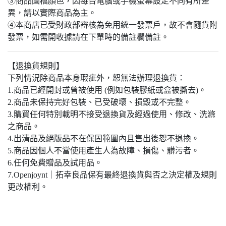
③商品圖檔顏色，因每台電腦或手機螢幕設定不同有所差
異，請以實際商品為主。​
④本商店已受財政部審核為免用統一發票戶，故不會隨貨附
發票，如需開收據請在下單時的備註欄備註。
【退換貨規則】
下列情況除商品本身瑕疵外，恕無法辦理退換貨：
1.商品已經開封或曾被使用 (例如包裝膠紙或盒被撕去)。
2.商品未保持完好包裝、已受破壞、損毀或不完整。
3.購買任何特別載明不接受退換貨及經過使用、修改、洗滌
之商品。
4.出清品及絕版品不在保固範圍內且售出後恕不退換。
5.商品因個人不當使用產生人為故障、損傷、髒污者。
6.任何免費贈品及試用品。
7.Openjoynt｜拓幸良品保有最終退換貨與否之決定權及規則
更改權利。