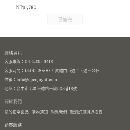
NT$1,780
NT
已售完
聯絡資訊
客服專線：04-2235-6418
客服時間：13:00-20:00 / 實體門市週二、週三公休
信箱：info@openjoynt.com
地址：台中市北區崇德路一段503巷18號
關於我們
關於拓幸良品
購物須知
聯繫我們
取消訂單與退換貨
顧客服務