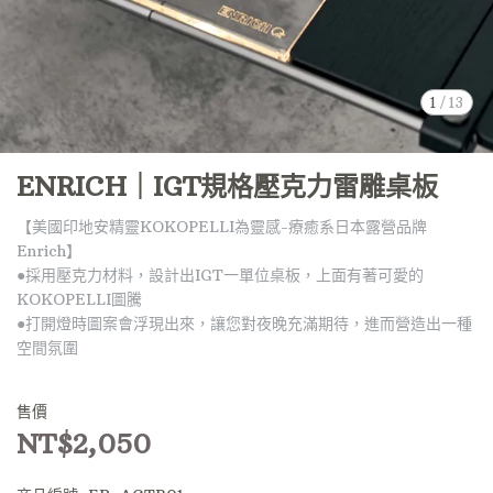
1
/
13
ENRICH｜IGT規格壓克力雷雕桌板
【美國印地安精靈KOKOPELLI為靈感-療癒系日本露營品牌
Enrich】
●採用壓克力材料，設計出IGT一單位桌板，上面有著可愛的
KOKOPELLI圖騰
●打開燈時圖案會浮現出來，讓您對夜晚充滿期待，進而營造出一種
空間氛圍
售價
NT$2,050