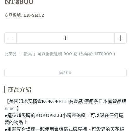
NT$900
商品編號:
ER-SM02
此商品 「 最高 」可以折抵紅利
900
點 (約等於
NT$900
)
商品介紹
商品介紹
【美國印地安精靈KOKOPELLI為靈感-療癒系日本露營品牌
Enrich】
●造型超吸睛的KOKOPELLI小精靈磁鐵，可以吸在任何鐵
製的物品上
●推薦配合燈座一起使用會讓儀式感爆棚，可愛界的天花板