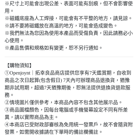
※尺寸上可能會出現公差、表面可能有刮痕，但不會影響使
用。
※磁鐵底座為人工焊接，可能會有不平整的地方，請見諒。
※請不要將磁鐵放在高溫的地方，可能會造成變色。
※我們無法為您因為使用本產品而受傷負責，因此請務必小
心使用。
※產品售價和規格如有變更，恕不另行通知。
【購物須知】
①Openjoynt｜拓幸良品商店提供您享有7天鑑賞期，自收到
商品之次日起算(包含假日) 7天內可辦理商品退換貨，猶豫
期非試用期，超過7天猶豫期後，恕無法提供退換貨退款服
務。
②情境圖片僅供參考，本商品內容不包含其他展示品。
③商品圖檔顏色，因每台電腦或手機螢幕設定不同有所差
異，請以實際商品為主。​
④本商店已受財政部審核為免用統一發票戶，故不會隨貨附
發票，如需開收據請在下單時的備註欄備註。