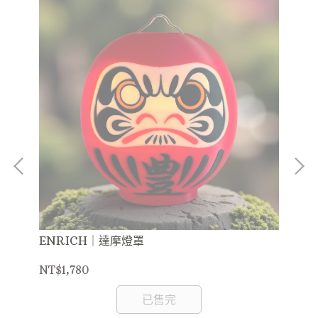
ENRICH｜達摩燈罩
EN
NT$1,780
NT
已售完