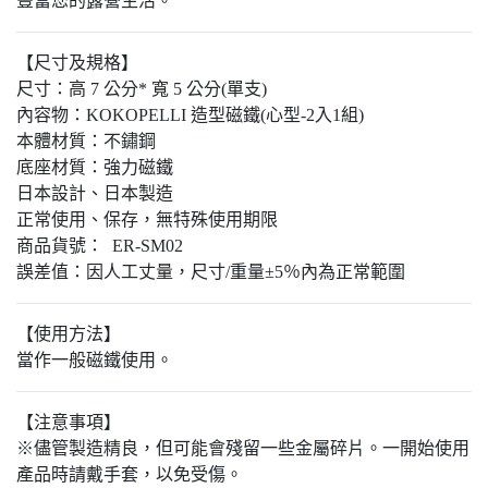
豐富您的露營生活。
【尺寸及規格】
尺寸：高 7 公分* 寬 5 公分(單支)
內容物：KOKOPELLI 造型磁鐵(心型-2入1組)
本體材質：不鏽鋼
底座材質：強力磁鐵
日本設計、日本製造
正常使用、保存，無特殊使用期限
商品貨號：
ER-SM02
誤差值：因人工丈量，尺寸/重量±5％內為正常範圍
【使用方法】
當作一般磁鐵使用。
【注意事項】
※儘管製造精良，但可能會殘留一些金屬碎片。一開始使用
產品時請戴手套，以免受傷。