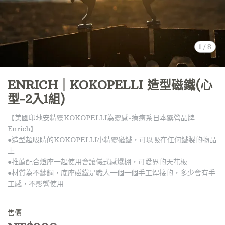
1
/
8
ENRICH｜KOKOPELLI 造型磁鐵(心
型-2入1組)
【美國印地安精靈KOKOPELLI為靈感-療癒系日本露營品牌
Enrich】
●造型超吸睛的KOKOPELLI小精靈磁鐵，可以吸在任何鐵製的物品
上
●推薦配合燈座一起使用會讓儀式感爆棚，可愛界的天花板
●材質為不鏽鋼，底座磁鐵是職人一個一個手工焊接的，多少會有手
工感，不影響使用
售價