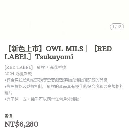
1
/
12
【新色上市】OWL MILS｜［RED
LABEL］Tsukuyomi
[RED LABEL] 紅標 / 高階型號
2024 春夏新款
●適合馬拉松和越野跑等需要劇烈運動的活動所配戴的等級
●與黑標以及藍標相比，紅標的產品具有極佳的貼合度和最高規格的
鏡片
●有了這一支，幾乎可以應付任何戶外活動
售價
NT$6,280