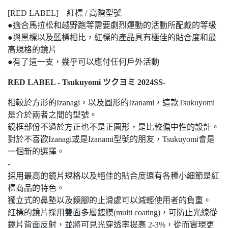
[RED LABEL] 紅標 / 高階型號
●適合馬拉松和越野跑等需要劇烈運動的活動所配戴的等級
●與黑標以及藍標相比，紅標的產品具有極佳的貼合度和最
高規格的鏡片
●有了這一支，幾乎可以應付任何戶外活動
RED LABEL - Tsukuyomi ツクヨミ 2024SS-
相較於方形的Izanagi，以及圓形的Izanami，這款Tsukuyomi
是介於兩者之間的型號。
鏡框部份不過於方正也不是正圓形，是比較偏中性的設計。
對於不喜歡Izanagi或是Izanami型號的朋友，Tsukuyomi會是
一個新的選擇。
-
採用最高的鏡片規格以及絕佳的貼合度還有各種小細節是紅
標商品的特色。
獨立式的鼻墊以及鏡腳的止滑處可以減輕使用者的負重。
紅標的鏡片採用雙面多層鍍膜(multi coating)，可防止光線從
鏡片背面反射，並將可見光穿透率提高 2-3%，從而實現更