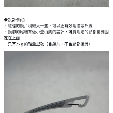
◆設計/顏色
・紅標的鏡片稍微大一些，可以更有效阻擋紫外線
・鏡腳的尾端有做小登山鉤的設計，可將附贈的頸部掛繩固
定在上面
・只有25ｇ的輕量型號（含鏡片・不含頸部掛繩）