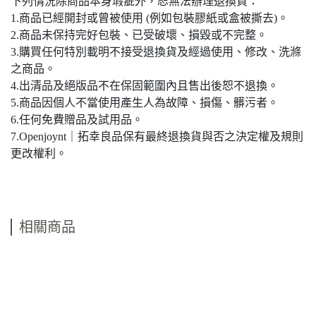
下列情況除商品本身瑕疵外，恕無法辦理退換貨：
1.商品已經開封或曾被使用 (例如包裝膠紙或盒被撕去)。
2.商品未保持完好包裝、已受破壞、損毀或不完整。
3.購買任何特別載明不接受退換貨及經過使用、修改、洗滌
之商品。
4.出清品及絕版品不在保固範圍內且售出後恕不退換。
5.商品因個人不當使用產生人為故障、損傷、髒污者。
6.任何免費贈品及試用品。
7.Openjoynt｜拓幸良品保有最終退換貨與否之決定權及規則
更改權利。
相關商品