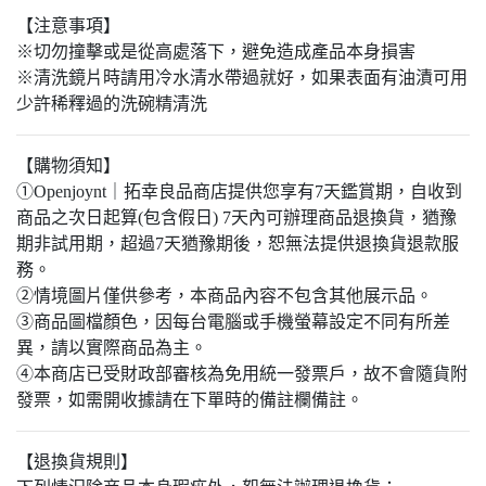
【注意事項】
※切勿撞擊或是從高處落下，避免造成產品本身損害
※清洗鏡片時請用冷水清水帶過就好，如果表面有油漬可用
少許稀釋過的洗碗精清洗
【購物須知】
①Openjoynt｜拓幸良品商店提供您享有7天鑑賞期，自收到
商品之次日起算(包含假日) 7天內可辦理商品退換貨，猶豫
期非試用期，超過7天猶豫期後，恕無法提供退換貨退款服
務。
②情境圖片僅供參考，本商品內容不包含其他展示品。
③商品圖檔顏色，因每台電腦或手機螢幕設定不同有所差
異，請以實際商品為主。​
④本商店已受財政部審核為免用統一發票戶，故不會隨貨附
發票，如需開收據請在下單時的備註欄備註。
【退換貨規則】