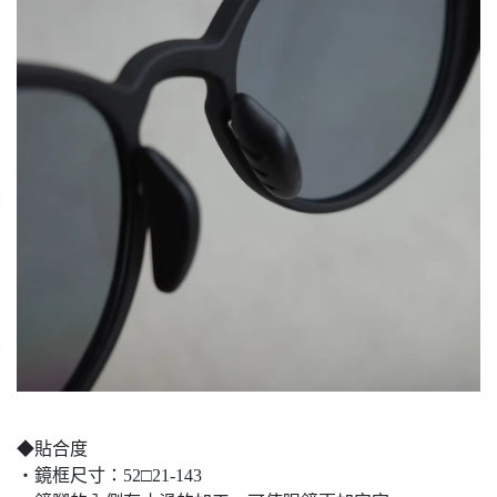
◆貼合度
・鏡框尺寸：52□21-143