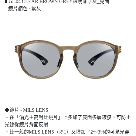
■ col.04 CLEAR BROWN GREY透明咖啡灰_亮面
鏡片顏色 : 紫灰
◆鏡片 - MILS LENS
・在「偏光＋高對比鏡片」上多加了雙面多層鍍膜、可防止
光線從鏡片背面反射
・比一般的MILS LENS（※1）又增加了2～3％的可見光穿