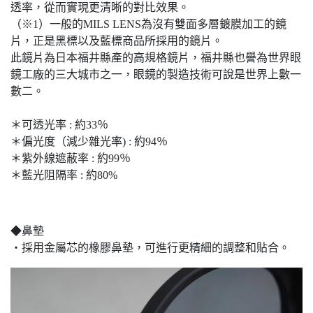
透率，從而實現更清晰的對比效果。
（※1）一般的MILS LENS為沒有雙面多層鍍膜加工的鏡
片，正是黑標以及藍標商品所採用的鏡片。
此鏡片為日本福井縣產的高規格鏡片，福井縣也譽為世界眼
鏡工廠的三大城市之一，眼鏡的製造技術可說是世界上數一
數二。
＊可透光率 : 約33％
＊偏光度（減少雜光率) : 約94％
＊紫外線遮蔽率 : 約99％
＊藍光阻隔率 : 約80%
◆鼻墊
・採用金屬芯的橡膠鼻墊，可進行更精細的調整和貼合。