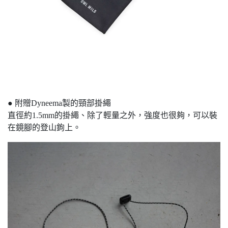
● 附贈Dyneema製的頸部掛繩
直徑約1.5mm的掛繩、除了輕量之外，強度也很夠，可以裝
在鏡腳的登山鉤上。