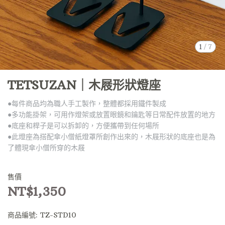
1
/
7
TETSUZAN｜木屐形狀燈座
●每件商品均為職人手工製作，整體都採用鐵件製成
●多功能掛架，可用作燈架或放置眼鏡和鑰匙等日常配件放置的地方
●底座和桿子是可以拆卸的，方便攜帶到任何場所
●此燈座為搭配傘小僧紙燈罩所創作出來的，木屐形狀的底座也是為
了體現傘小僧所穿的木屐
售價
NT$1,350
商品編號:
TZ-STD10