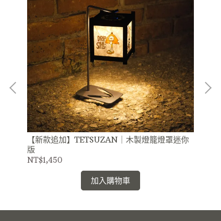
【新款追加】TETSUZAN｜木製燈籠燈罩迷你
T
版
NT$1,450
NT
加入購物車