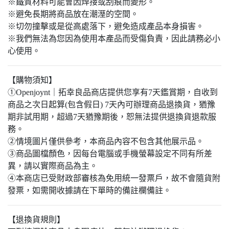
※鐵質材料可能會因焊接或刮痕而變形。
※避免長期將商品放在潮溼的空間。
※切勿撞擊或是從高處落下，避免造成產品本身損害。
※我們無法為您因為使用本產品而受傷負責，因此請務必小
心使用。
【購物須知】
①Openjoynt｜拓幸良品商店提供您享有7天鑑賞期，自收到
商品之次日起算(包含假日) 7天內可辦理商品退換貨，猶豫
期非試用期，超過7天猶豫期後，恕無法提供退換貨退款服
務。
②情境圖片僅供參考，本商品內容不包含其他展示品。
③商品圖檔顏色，因每台電腦或手機螢幕設定不同有所差
異，請以實際商品為主。​
④本商店已受財政部審核為免用統一發票戶，故不會隨貨附
發票，如需開收據請在下單時的備註欄備註。
【退換貨規則】