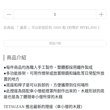
此商品 「 最高 」可以折抵紅利
1350
點 (約等於
NT$1,350
)
商品介紹
商品介紹
●每件商品均為職人手工製作，整體都採用鐵件製成
●多功能掛架，可用作燈架或放置眼鏡和鑰匙等日常配件放
置的地方
●底座和桿子是可以拆卸的，方便攜帶到任何場所
●此燈座為搭配傘小僧紙燈罩所創作出來的，木屐形狀的底
座也是為了體現傘小僧所穿的木屐
TETSUZAN 推出最新的燈座〈傘小僧的木屐〉